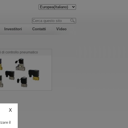
Investitori
Contatti
Video
di controllo pneumatico
zare il