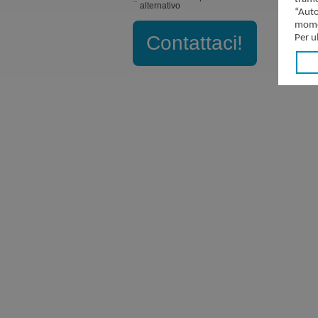
alternativo
“Auto
momen
Contattaci!
Per u