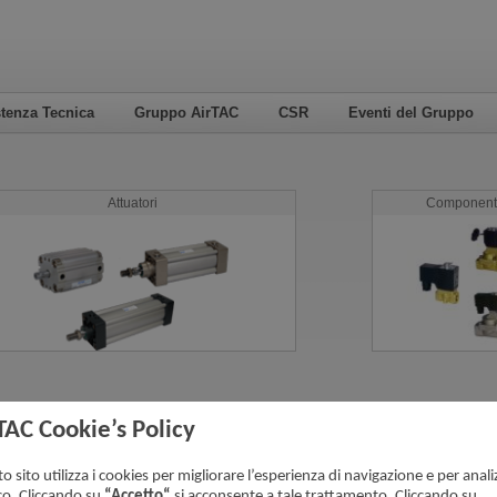
tenza Tecnica
Gruppo AirTAC
CSR
Eventi del Gruppo
Attuatori
Componenti 
TAC Cookie’s Policy
o sito utilizza i cookies per migliorare l’esperienza di navigazione e per analiz
ico. Cliccando su
“Accetto“
si acconsente a tale trattamento. Cliccando su