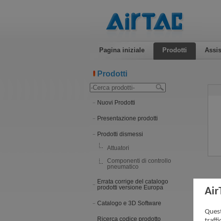
Pagina iniziale
Prodotti
Assis
Prodotti
Nuovi Prodotti
Presentazione prodotti
Prodotti dismessi
Attuatori
Componenti di controllo
pneumatico
Errata corrige del catalogo
prodotti versione Europa
Air
Catalogo e 3D Software
Quest
Ricerca codice prodotto
traff