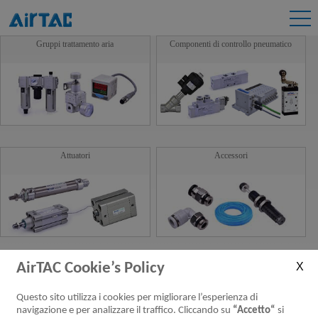
Gruppi trattamento aria
Componenti di controllo pneumatico
Attuatori
Accessori
AirTAC Cookie’s Policy
Guide lineari
Nuovi Prodotti
Questo sito utilizza i cookies per migliorare l’esperienza di
navigazione e per analizzare il traffico. Cliccando su
“Accetto“
si