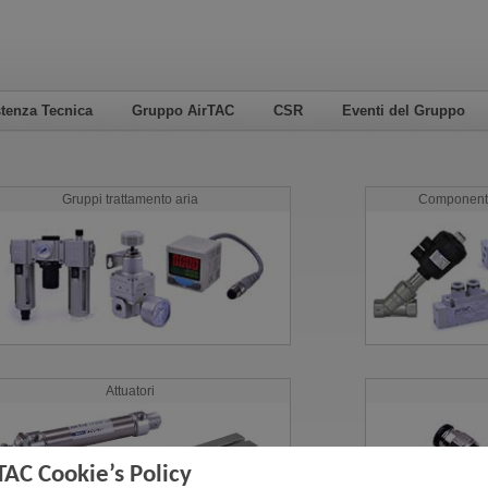
tenza Tecnica
Gruppo AirTAC
CSR
Eventi del Gruppo
Gruppi trattamento aria
Componenti 
Attuatori
TAC Cookie’s Policy