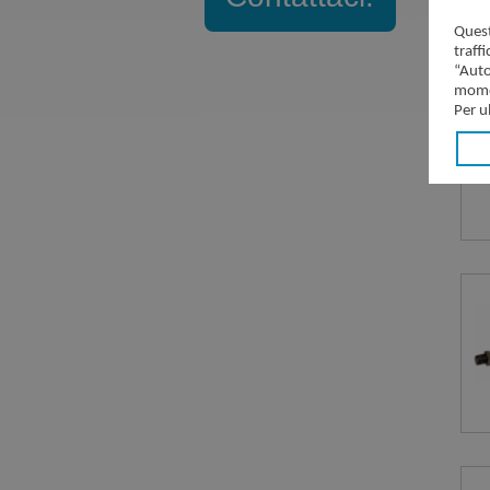
Quest
traff
“Auto
momen
Per u