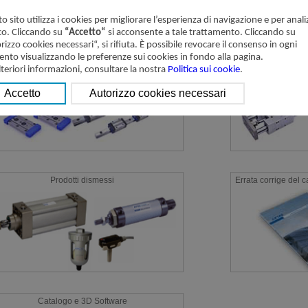
o sito utilizza i cookies per migliorare l’esperienza di navigazione e per analiz
ico. Cliccando su
“Accetto“
si acconsente a tale trattamento. Cliccando su
rizzo cookies necessari“, si rifiuta. È possibile revocare il consenso in ogni
to visualizzando le preferenze sui cookies in fondo alla pagina.
Guide lineari
lteriori informazioni, consultare la nostra
Politica sui cookie
.
Prodotti dismessi
Errata corrige del 
Catalogo e 3D Software