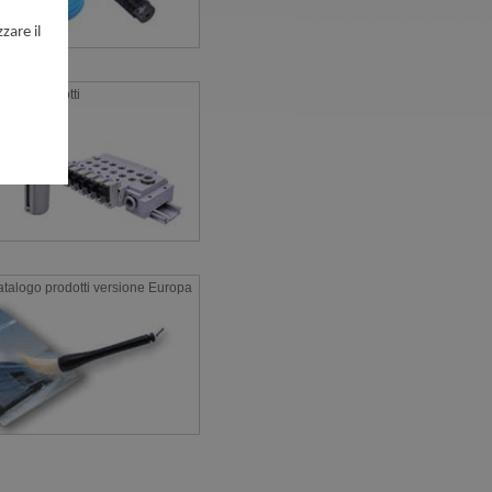
zare il
Nuovi Prodotti
catalogo prodotti versione Europa