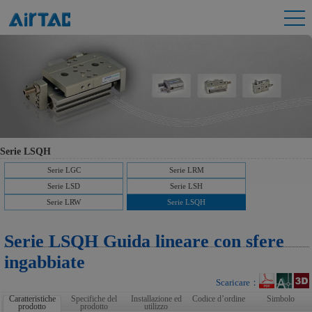
Serie LSQH
Serie LGC
Serie LRM
Serie LSD
Serie LSH
Serie LRW
Serie LSQH
Serie LSQH Guida lineare con sfere
ingabbiate
Scaricare：
Caratteristiche
Specifiche del
Installazione ed
Codice d’ordine
Simbolo
prodotto
prodotto
utilizzo