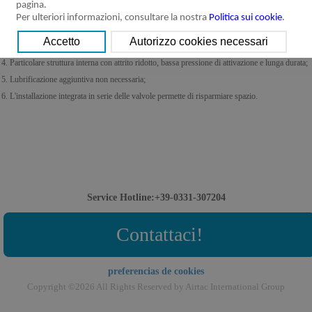
pagina.
1. Struttura della spola: buona tenuta e rapidità di reazione;
Per ulteriori informazioni, consultare la nostra
Politica sui cookie
.
2. Elettrovalvole a tre posizioni disponibili con centri aperti, chiusi o in pressione;
3. Funzionamento bistabile con memoria di posizione;
4. Particolare struttura interna con attrito ridotto, bassa pressione di attivazione e lunga durata;
5. Lubrificazione aggiuntiva non necessaria;
6. L'installazione integrata in serie delle valvole permette di risparmiare spazio.
Service Hotline:+39-0331-307204
Contattaci!
preferencias de cookies
Copyright ©2026 All Rights Reserved by Airtac International Group