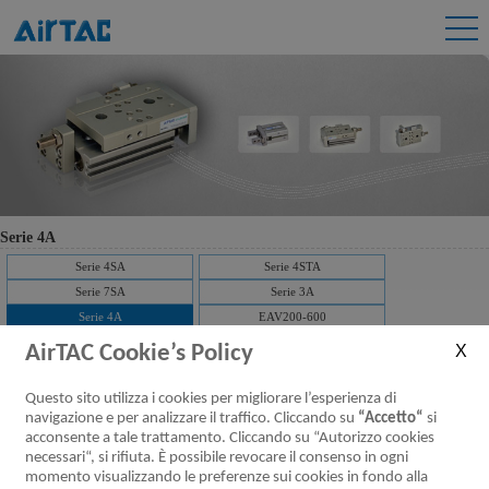
Serie 4A
Serie 4SA
Serie 4STA
Serie 7SA
Serie 3A
Serie 4A
EAV200-600
AirTAC Cookie’s Policy
Serie 4A400 Valvole pneumatiche (5/2,
Questo sito utilizza i cookies per migliorare l’esperienza di
5/3 vie)
navigazione e per analizzare il traffico. Cliccando su
“Accetto“
si
acconsente a tale trattamento. Cliccando su “Autorizzo cookies
Scaricare：
necessari“, si rifiuta. È possibile revocare il consenso in ogni
Caratteristiche
Specifiche del
Installazione ed
Codice d’ordine
Simbolo
momento visualizzando le preferenze sui cookies in fondo alla
prodotto
prodotto
utilizzo