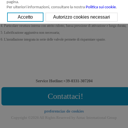
pagina.
1. Struttura della spola: buona tenuta e rapidità di reazione;
Per ulteriori informazioni, consultare la nostra
Politica sui cookie
.
2. Elettrovalvole a tre posizioni disponibili con centri aperti, chiusi o in pressione;
3. Funzionamento bistabile con memoria di posizione;
4. Particolare struttura interna con attrito ridotto, bassa pressione di attivazione e lunga durata;
5. Lubrificazione aggiuntiva non necessaria;
6. L'installazione integrata in serie delle valvole permette di risparmiare spazio.
Service Hotline:+39-0331-307204
Contattaci!
preferencias de cookies
Copyright ©2026 All Rights Reserved by Airtac International Group