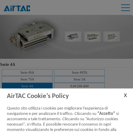
Serie 4A
Serie 4SA
Serie 4STA
Serie 7SA
Serie 3A
Serie 4A
EAV200-600
AirTAC Cookie’s Policy
Serie 4A200 Valvole pneumatiche (5/2,
Questo sito utilizza i cookies per migliorare l’esperienza di
5/3 vie)
navigazione e per analizzare il traffico. Cliccando su
“Accetto“
si
acconsente a tale trattamento. Cliccando su “Autorizzo cookies
Scaricare：
necessari“, si rifiuta. È possibile revocare il consenso in ogni
Caratteristiche
Specifiche del
Installazione ed
Codice d’ordine
Simbolo
momento visualizzando le preferenze sui cookies in fondo alla
prodotto
prodotto
utilizzo