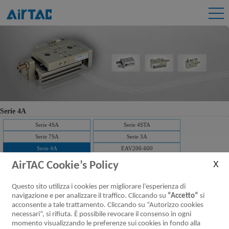
Serie 4A
Serie 4SA
Serie 4STA
Serie 7SA
Serie 3A
Serie 4A
EAV200-600
AirTAC Cookie’s Policy
Serie 4A100 Valvole pneumatiche (5/2,
Questo sito utilizza i cookies per migliorare l’esperienza di
5/3 vie)
navigazione e per analizzare il traffico. Cliccando su
“Accetto“
si
acconsente a tale trattamento. Cliccando su “Autorizzo cookies
Scaricare：
necessari“, si rifiuta. È possibile revocare il consenso in ogni
Caratteristiche
Specifiche del
Installazione ed
Codice d’ordine
Simbolo
momento visualizzando le preferenze sui cookies in fondo alla
prodotto
prodotto
utilizzo