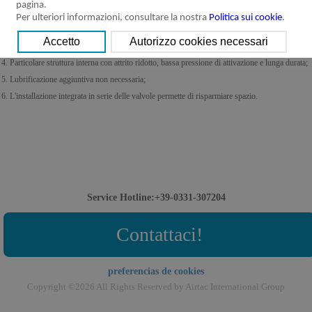
pagina.
1. Struttura della spola: buona tenuta e rapidità di reazione;
Per ulteriori informazioni, consultare la nostra
Politica sui cookie
.
2. Elettrovalvole a tre posizioni disponibili con centri aperti, chiusi o in pressione;
3. Funzionamento bistabile con memoria di posizione;
4. Particolare struttura interna con attrito ridotto, bassa pressione di attivazione e lunga durata;
5. Lubrificazione aggiuntiva non necessaria;
6. L'installazione integrata in serie delle valvole permette di risparmiare spazio.
Service Hotline:+39-0331-307204
Contattaci!
preferencias de cookies
Copyright ©2026 All Rights Reserved by Airtac International Group