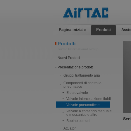
Pagina iniziale
Prodotti
Assis
Prodotti
Airtac International Group
Nuovi Prodotti
Presentazione prodotti
Gruppi trattamento aria
Componenti di controllo
pneumatico
Elettrovalvole
Valvole intercettazione fluidi
Valvole pneumatiche
Valvole a comando manuale
e meccanico e altro
Ser
Bobine comuni
Attuatori