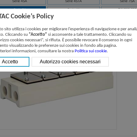
Serie 4SA
Serie 4STA
Serie 7SA
Serie 3A
Serie 4A
EAV200-600
TAC Cookie’s Policy
erie 3A-Sottobasi
Scaricare：
o sito utilizza i cookies per migliorare l’esperienza di navigazione e per analiz
ico. Cliccando su
“Accetto“
si acconsente a tale trattamento. Cliccando su
rizzo cookies necessari“, si rifiuta. È possibile revocare il consenso in ogni
to visualizzando le preferenze sui cookies in fondo alla pagina.
lteriori informazioni, consultare la nostra
Politica sui cookie
.