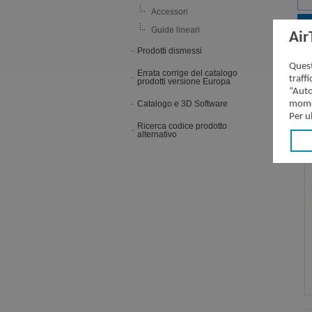
Accessori
Guide lineari
Air
Prodotti dismessi
S
Quest
Errata corrige del catalogo
traff
prodotti versione Europa
“Auto
Catalogo e 3D Software
momen
Per u
Ricerca codice prodotto
alternativo