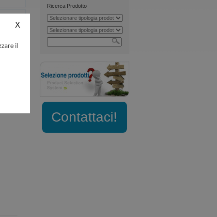
Ricerca Prodotto
zare il
Contattaci!