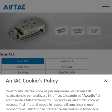
Serie 4SA
Serie 4SA
Serie 4STA
Serie 7SA
Serie 3A
Serie 4A
EAV200-600
AirTAC Cookie’s Policy
Serie 4SA Valvole pneumatiche (5/2,5/3
Questo sito utilizza i cookies per migliorare l’esperienza di
vie)
navigazione e per analizzare il traffico. Cliccando su
“Accetto“
si
acconsente a tale trattamento. Cliccando su “Autorizzo cookies
Scaricare：
necessari“, si rifiuta. È possibile revocare il consenso in ogni
Caratteristiche
Specifiche del
Installazione ed
Codice d’ordine
Simbolo
momento visualizzando le preferenze sui cookies in fondo alla
prodotto
prodotto
utilizzo