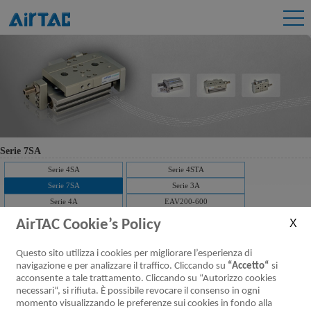
Serie 7SA
Serie 4SA
Serie 4STA
Serie 7SA
Serie 3A
Serie 4A
EAV200-600
AirTAC Cookie’s Policy
Serie 7SA Valvole pneumatiche (5/2,
Questo sito utilizza i cookies per migliorare l’esperienza di
5/3 vie)
navigazione e per analizzare il traffico. Cliccando su
“Accetto“
si
acconsente a tale trattamento. Cliccando su “Autorizzo cookies
Scaricare：
necessari“, si rifiuta. È possibile revocare il consenso in ogni
Caratteristiche
Specifiche del
Installazione ed
Codice d’ordine
Simbolo
momento visualizzando le preferenze sui cookies in fondo alla
prodotto
prodotto
utilizzo