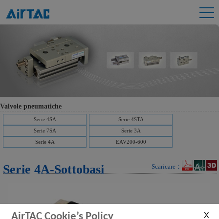
Valvole pneumatiche
Serie 4SA
Serie 4STA
Serie 7SA
Serie 3A
Serie 4A
EAV200-600
Serie 4A-Sottobasi
Scaricare：
AirTAC Cookie’s Policy