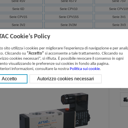
Serie 4SV
Serie 4STV
Serie 7SV
Serie 6D
Serie CPV10
Serie CPV10
Serie CPV15
Serie CPV15S
Serie 3V1
Serie 3V2
Serie 3V2M
Serie 3V3
Serie 7V
Serie 3V
Basi Multiple per Elet
TAC Cookie’s Policy
Serie 4V
NAMUR (4M)
Basi Multiple per Elet
o sito utilizza i cookies per migliorare l’esperienza di navigazione e per analiz
Serie ISO
D-SUB
ico. Cliccando su
“Accetto“
si acconsente a tale trattamento. Cliccando su
rizzo cookies necessari“, si rifiuta. È possibile revocare il consenso in ogni
to visualizzando le preferenze sui cookies in fondo alla pagina.
rie 4V300 Elettrovalvole (5/2, 5/3 vie)
lteriori informazioni, consultare la nostra
Politica sui cookie
.
Sc