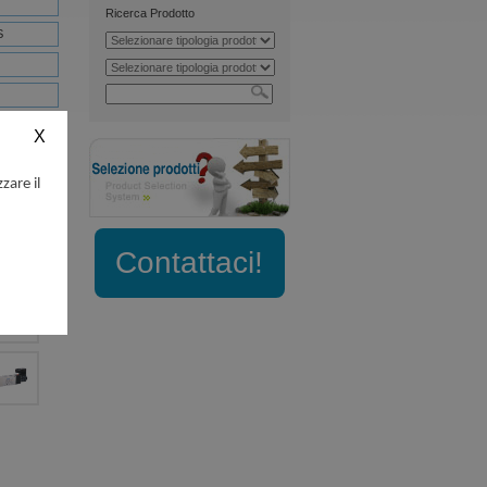
Ricerca Prodotto
S
trovalvole
trovalvole
zare il
Contattaci!
aricare：