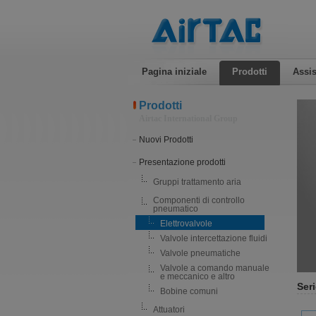
Pagina iniziale
Prodotti
Assis
Prodotti
Airtac International Group
Nuovi Prodotti
Presentazione prodotti
Gruppi trattamento aria
Componenti di controllo
pneumatico
Elettrovalvole
Valvole intercettazione fluidi
Valvole pneumatiche
Valvole a comando manuale
e meccanico e altro
Seri
Bobine comuni
Attuatori