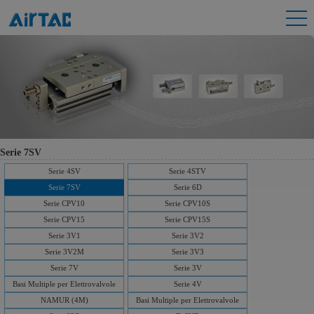
Serie 7SV
Serie 4SV
Serie 4STV
Serie 7SV
Serie 6D
Serie CPV10
Serie CPV10S
Serie CPV15
Serie CPV15S
Serie 3V1
Serie 3V2
Serie 3V2M
Serie 3V3
Serie 7V
Serie 3V
Basi Multiple per Elettrovalvole
Serie 4V
NAMUR (4M)
Basi Multiple per Elettrovalvole