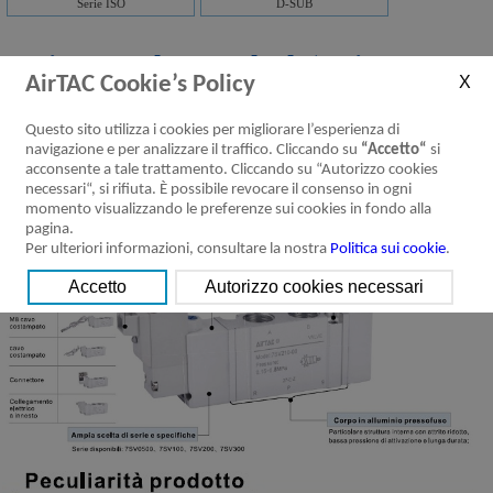
Serie ISO
D-SUB
Serie 7SV Elettrovalvole(5 vie 2
AirTAC Cookie’s Policy
posizioni, 5 vie 3 posizioni)
Scaricare：
Questo sito utilizza i cookies per migliorare l’esperienza di
navigazione e per analizzare il traffico. Cliccando su
“Accetto“
si
Caratteristiche
Specifiche del
Installazione ed
Codice d’ordine
Simbolo
prodotto
prodotto
utilizzo
acconsente a tale trattamento. Cliccando su “Autorizzo cookies
necessari“, si rifiuta. È possibile revocare il consenso in ogni
momento visualizzando le preferenze sui cookies in fondo alla
pagina.
Per ulteriori informazioni, consultare la nostra
Politica sui cookie
.