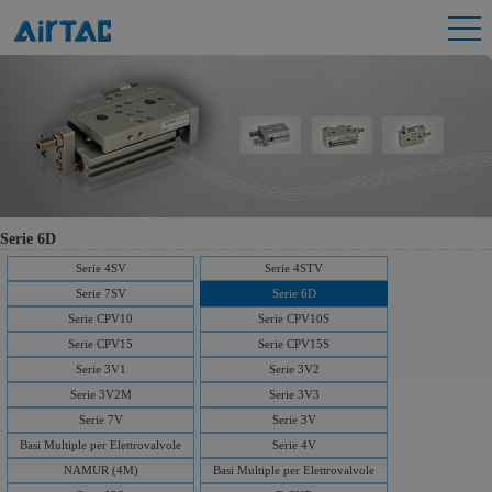
Serie 6D
Serie 4SV
Serie 4STV
Serie 7SV
Serie 6D
Serie CPV10
Serie CPV10S
Serie CPV15
Serie CPV15S
Serie 3V1
Serie 3V2
Serie 3V2M
Serie 3V3
Serie 7V
Serie 3V
Basi Multiple per Elettrovalvole
Serie 4V
NAMUR (4M)
Basi Multiple per Elettrovalvole