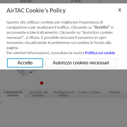
Serie ISO
D-SUB
AirTAC Cookie’s Policy
Productos adicionales Taglie 6D/6DW
Questo sito utilizza i cookies per migliorare l’esperienza di
Scaricare：
navigazione e per analizzare il traffico. Cliccando su
“Accetto“
si
acconsente a tale trattamento. Cliccando su “Autorizzo cookies
necessari“, si rifiuta. È possibile revocare il consenso in ogni
momento visualizzando le preferenze sui cookies in fondo alla
pagina.
Per ulteriori informazioni, consultare la nostra
Politica sui cookie
.
Caratteristiche
Specifiche del
Installazione ed
Codice d’ordine
Simbolo
prodotto
prodotto
utilizzo
?