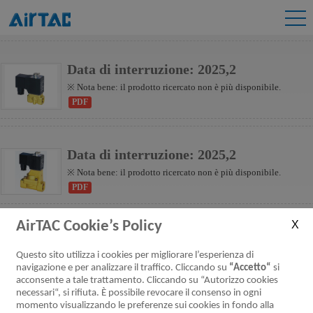
2KW(Pilotaggio interno)
2KS(Azione diretta)
Data di interruzione: 2025,2
※ Nota bene: il prodotto ricercato non è più disponibile.
PDF
Data di interruzione: 2025,2
※ Nota bene: il prodotto ricercato non è più disponibile.
PDF
AirTAC Cookie’s Policy
Questo sito utilizza i cookies per migliorare l’esperienza di
navigazione e per analizzare il traffico. Cliccando su
“Accetto“
si
acconsente a tale trattamento. Cliccando su “Autorizzo cookies
necessari“, si rifiuta. È possibile revocare il consenso in ogni
momento visualizzando le preferenze sui cookies in fondo alla