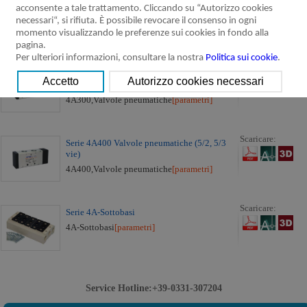
Scaricare:
Serie 4A200 Valvole pneumatiche (5/2, 5/3
acconsente a tale trattamento. Cliccando su “Autorizzo cookies
vie)
necessari“, si rifiuta. È possibile revocare il consenso in ogni
4A200,Valvole pneumatiche
[parametri]
momento visualizzando le preferenze sui cookies in fondo alla
pagina.
Per ulteriori informazioni, consultare la nostra
Politica sui cookie
.
Scaricare:
Serie 4A300 Valvole pneumatiche (5/2, 5/3
vie)
4A300,Valvole pneumatiche
[parametri]
Scaricare:
Serie 4A400 Valvole pneumatiche (5/2, 5/3
vie)
4A400,Valvole pneumatiche
[parametri]
Scaricare:
Serie 4A-Sottobasi
4A-Sottobasi
[parametri]
Service Hotline:+39-0331-307204