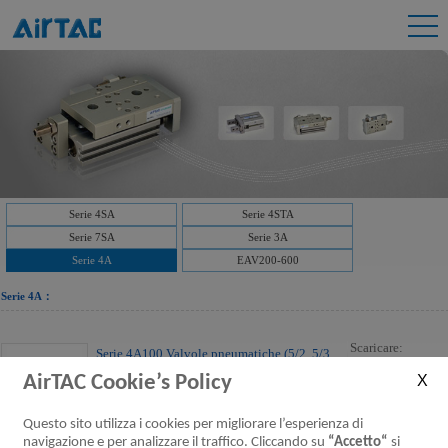
Serie 4SA
Serie 4STA
Serie 7SA
Serie 3A
Serie 4A
EAV200-600
Serie 4A：
Scaricare:
Serie 4A100 Valvole pneumatiche (5/2, 5/3
vie)
AirTAC Cookie’s Policy
4A100,Valvole pneumatiche
[parametri]
Questo sito utilizza i cookies per migliorare l’esperienza di
navigazione e per analizzare il traffico. Cliccando su
“Accetto“
si