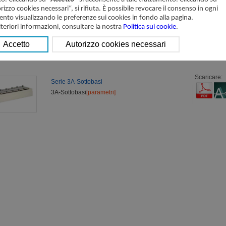
rizzo cookies necessari“, si rifiuta. È possibile revocare il consenso in ogni
to visualizzando le preferenze sui cookies in fondo alla pagina.
Scaricare:
lteriori informazioni, consultare la nostra
Politica sui cookie
.
Serie 3A300 Valvole pneumatiche (3/2 vie)
3A300,Valvole pneumatiche
[parametri]
Scaricare:
Serie 3A-Sottobasi
3A-Sottobasi
[parametri]