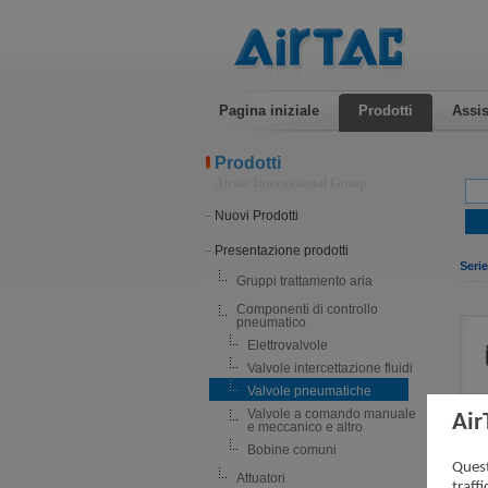
Pagina iniziale
Prodotti
Assis
Prodotti
Airtac International Group
Nuovi Prodotti
Presentazione prodotti
Seri
Gruppi trattamento aria
Componenti di controllo
pneumatico
Elettrovalvole
Valvole intercettazione fluidi
Valvole pneumatiche
Valvole a comando manuale
Air
e meccanico e altro
Bobine comuni
Quest
Attuatori
traff