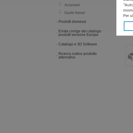
Accessori
“Auto
momen
Guide lineari
Per u
Prodotti dismessi
Errata corrige del catalogo
prodotti versione Europa
Catalogo e 3D Software
Ricerca codice prodotto
alternativo