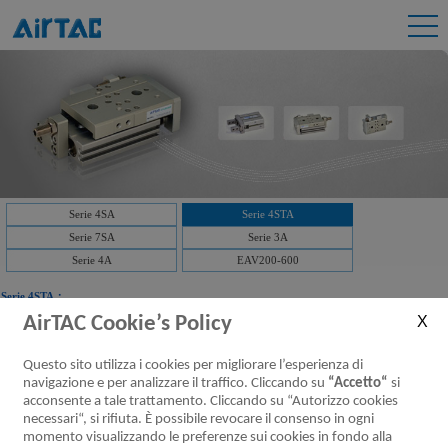
Serie 4SA
Serie 4STA
Serie 7SA
Serie 3A
Serie 4A
EAV200-600
Serie 4STA：
AirTAC Cookie’s Policy
Scaricare:
Serie 4STA Valvole pneumatiche (3/2)
Questo sito utilizza i cookies per migliorare l’esperienza di
Serie 4STA Valvole pneumatiche (3/2)
navigazione e per analizzare il traffico. Cliccando su
“Accetto“
si
[parametri]
acconsente a tale trattamento. Cliccando su “Autorizzo cookies
necessari“, si rifiuta. È possibile revocare il consenso in ogni
momento visualizzando le preferenze sui cookies in fondo alla