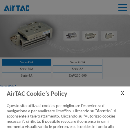
Serie 4SA
Serie 4STA
Serie 7SA
Serie 3A
Serie 4A
EAV200-600
Serie 4SA：
AirTAC Cookie’s Policy
Scaricare:
Serie 4SA Valvole pneumatiche (5/2,5/3 vie)
Questo sito utilizza i cookies per migliorare l’esperienza di
Serie 4SA,Valvole pneumatiche,5/2,5/3
navigazione e per analizzare il traffico. Cliccando su
“Accetto“
si
vie
[parametri]
acconsente a tale trattamento. Cliccando su “Autorizzo cookies
necessari“, si rifiuta. È possibile revocare il consenso in ogni
momento visualizzando le preferenze sui cookies in fondo alla