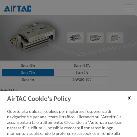
Serie 4SA
Serie 4STA
Serie 7SA
Serie 3A
Serie 4A
EAV200-600
Serie 7SA：
AirTAC Cookie’s Policy
Scaricare:
Serie 7SA Valvole pneumatiche (5/2, 5/3 vie)
Questo sito utilizza i cookies per migliorare l’esperienza di
Serie 7SA Valvole pneumatiche (5/2, 5/3 vie)
navigazione e per analizzare il traffico. Cliccando su
“Accetto“
si
[parametri]
acconsente a tale trattamento. Cliccando su “Autorizzo cookies
necessari“, si rifiuta. È possibile revocare il consenso in ogni
momento visualizzando le preferenze sui cookies in fondo alla