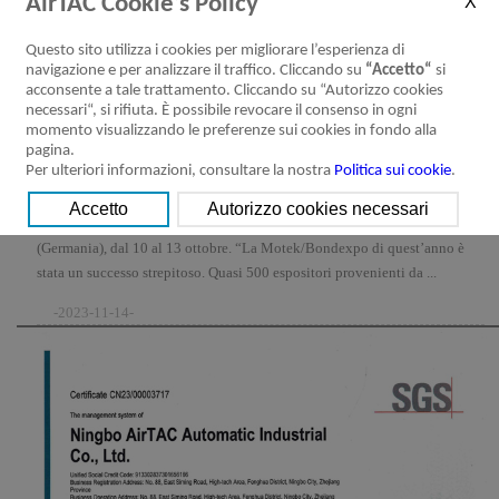
AirTAC Cookie’s Policy
Questo sito utilizza i cookies per migliorare l’esperienza di
navigazione e per analizzare il traffico. Cliccando su
“Accetto“
si
acconsente a tale trattamento. Cliccando su “Autorizzo cookies
necessari“, si rifiuta. È possibile revocare il consenso in ogni
momento visualizzando le preferenze sui cookies in fondo alla
pagina.
Per ulteriori informazioni, consultare la nostra
Politica sui cookie
.
MOTEK TRADE 2023
Anche quest'anno ATC (Italia) ha partecipato a Motek a Stoccarda
(Germania), dal 10 al 13 ottobre. “La Motek/Bondexpo di quest’anno è
stata un successo strepitoso. Quasi 500 espositori provenienti da ...
-2023-11-14-