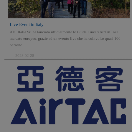
Live Event in ltaly
ATC Italia Srl ha lanciato ufficialmente le Guide Lineari AirTAC nel
mercato europeo, grazie ad un evento live che ha coinvolto quasi 100
persone.
-2023-02-28-