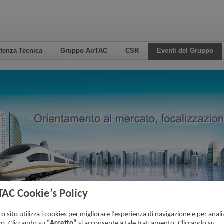
tenza Tecnica
Gruppo AirTAC
CSR
Eventi del Gruppo
TAC Cookie’s Policy
nti del Gruppo
La Vostra posizione attuale:
Pagina ini
o sito utilizza i cookies per migliorare l’esperienza di navigazione e per analiz
ico. Cliccando su
“Accetto“
si acconsente a tale trattamento. Cliccando su