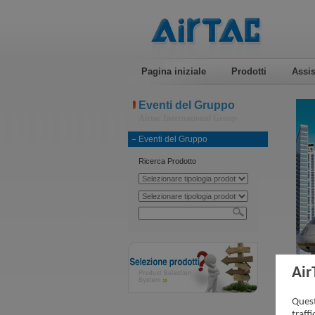
Pagina iniziale
Prodotti
Assis
Eventi del Gruppo
Airtac International Group
Eventi del Gruppo
Ricerca Prodotto
Air
Eve
Quest
traff