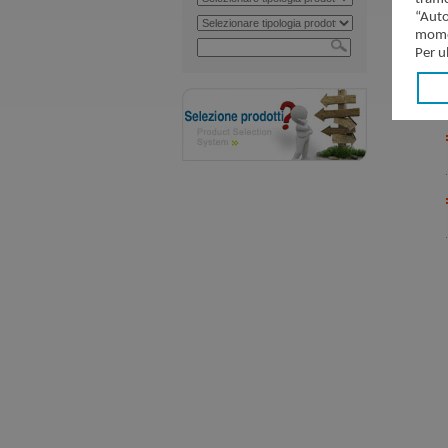
“Auto
momen
Per u