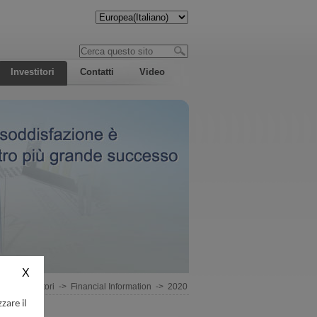
Investitori
Contatti
Video
e
->
Investitori
->
Financial Information
->
2020
zare il