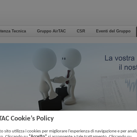
tenza Tecnica
Gruppo AirTAC
CSR
Eventi del Gruppo
TAC Cookie’s Policy
0
La Vostra posizione attuale:
Pagina inizial
o sito utilizza i cookies per migliorare l’esperienza di navigazione e per analiz
ico. Cliccando su
“Accetto“
si acconsente a tale trattamento. Cliccando su