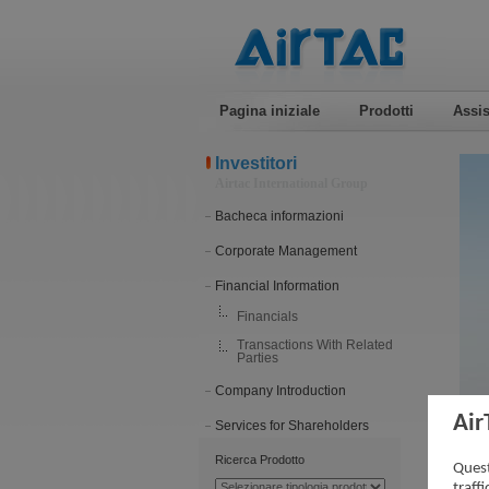
Pagina iniziale
Prodotti
Assis
Investitori
Airtac International Group
Bacheca informazioni
Corporate Management
Financial Information
Financials
Transactions With Related
Parties
Company Introduction
Air
Services for Shareholders
202
Ricerca Prodotto
Quest
traff