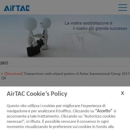
2015
[Download]
Transactions with related parties of Airtac International Group 2015
Q4
[Download]
Transactions with related parties of Airtac International Group 2015
Q3
AirTAC Cookie’s Policy
[Download]
Transactions with related parties of Airtac International Group 2015
Questo sito utilizza i cookies per migliorare l’esperienza di
Q2
navigazione e per analizzare il traffico. Cliccando su
“Accetto“
si
acconsente a tale trattamento. Cliccando su “Autorizzo cookies
[Download]
Transactions with related parties of Airtac International Group 2015
Q1
necessari“, si rifiuta. È possibile revocare il consenso in ogni
momento visualizzando le preferenze sui cookies in fondo alla