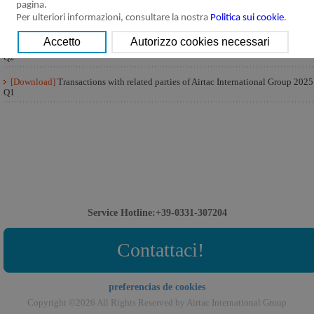
pagina.
[Download]
Transactions with related parties of Airtac International Group 2025
Per ulteriori informazioni, consultare la nostra
Politica sui cookie
.
Q3
[Download]
Transactions with related parties of Airtac International Group 2025
Q2
[Download]
Transactions with related parties of Airtac International Group 2025
Q1
Service Hotline:+39-0331-307204
Contattaci!
preferencias de cookies
Copyright ©2026 All Rights Reserved by Airtac International Group