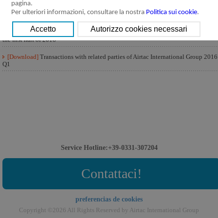
pagina.
[Download]
Transactions with related parties of Airtac International Group 2016
Per ulteriori informazioni, consultare la nostra
Politica sui cookie
.
Q3
[Download]
Transactions with related parties of Airtac International Group for
the first half of 2016
[Download]
Transactions with related parties of Airtac International Group 2016
Q1
Service Hotline:+39-0331-307204
Contattaci!
preferencias de cookies
Copyright ©2026 All Rights Reserved by Airtac International Group