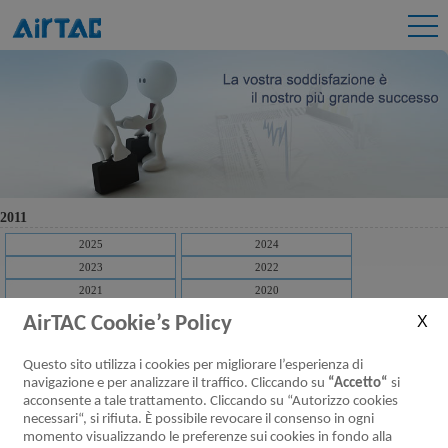
2011
2025
2024
2023
2022
2021
2020
2019
2018
AirTAC Cookie’s Policy
2017
2016
2015
2014
Questo sito utilizza i cookies per migliorare l’esperienza di
2013
2012
navigazione e per analizzare il traffico. Cliccando su
“Accetto“
si
acconsente a tale trattamento. Cliccando su “Autorizzo cookies
2011
2010
necessari“, si rifiuta. È possibile revocare il consenso in ogni
2009
momento visualizzando le preferenze sui cookies in fondo alla