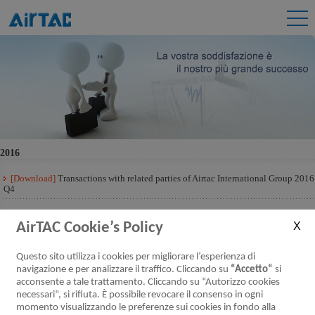
2016
[Download]
Transactions with related parties of Airtac International Group 2016
Q4
[Download]
Transactions with related parties of Airtac International Group 2016
Q3
AirTAC Cookie’s Policy
[Download]
Transactions with related parties of Airtac International Group for
Questo sito utilizza i cookies per migliorare l’esperienza di
the first half of 2016
navigazione e per analizzare il traffico. Cliccando su
“Accetto“
si
acconsente a tale trattamento. Cliccando su “Autorizzo cookies
[Download]
Transactions with related parties of Airtac International Group 2016
Q1
necessari“, si rifiuta. È possibile revocare il consenso in ogni
momento visualizzando le preferenze sui cookies in fondo alla