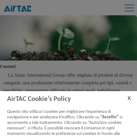
Contatti
La Airtac International Group offre migliaia di prodotti di diverse
categorie, una produzione relativamente completa per tipi, varietà e
specifiche, ampiamente utilizzata in settori quali: imballaggio,
stampa, lavorazione delle materie plastiche, inscatolamento,
AirTAC Cookie’s Policy
tecniche ad ultrasuoni, industria medica, farmaceutica, ceramica,
Questo sito utilizza i cookies per migliorare l’esperienza di
saldatura, costruzioni, macchine utensili, macchine da cucire,
navigazione e per analizzare il traffico. Cliccando su
“Accetto“
si
metallurgico, automobilistico ed elettronico, tintura, tessile etc.. I
acconsente a tale trattamento. Cliccando su “Autorizzo cookies
prodotti della Airtac sono di alta qualità e trovano applicazione in
necessari“, si rifiuta. È possibile revocare il consenso in ogni
momento visualizzando le preferenze sui cookies in fondo alla
una vastissima gamma di macchinari e attrezzature.