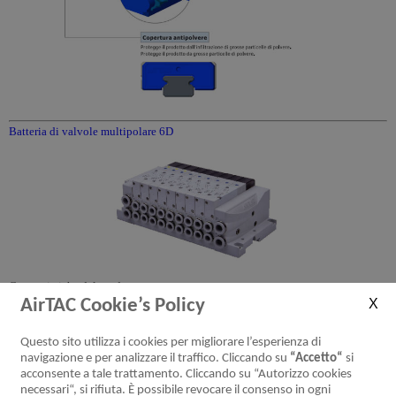
Batteria di valvole multipolare 6D
Caratteristiche del prodotto:
AirTAC Cookie’s Policy
1. Le alimentazioni e gli scarichi in comune, insieme al connettore D-Sub a 25
pin, rendono semplice l’installazione e riducono i rischi di malfunzionamento.
Questo sito utilizza i cookies per migliorare l’esperienza di
2. Struttura flessibile per ottenere varie configurazioni.
navigazione e per analizzare il traffico. Cliccando su
“Accetto“
si
3. Installazione semplice, si può installare direttamente sulla macchina o su
acconsente a tale trattamento. Cliccando su “Autorizzo cookies
una guida DIN senza accessori aggiuntivi.
necessari“, si rifiuta. È possibile revocare il consenso in ogni