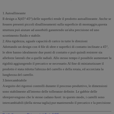
1.Autoallineante
Il design a X(45°-45°) delle superfici rende il prodotto autoallineante. Anche se
fossero presenti piccoli disallineamenti sulla superficie di montaggio,questa
struttura può aiutare ad assorbirli garantendo un'alta precisione ed uno
scorrimento fluido e stabile.
2.Alta rigidezza, uguale capacità di carico in tutte le direzioni
Adottando un design con 4 file di sfere e superfici di contatto inclinate a 45°,
le sfere hanno idealmente due punti di contatto e può quindi resistere sia
alleforze laterali che a quelle radiali. Allo stesso tempo è possibile aumentare la
rigidità aggiungendo il precarico se necessario.Al fine di miniaturizzare il
prodotto è stata ridotta l'altezza del carrello e della rotaia, ed accorciata la
lunghezza del carrello.
3.Intercambiabile
A seguito dei rigorosi controlli durante il processo produttivo, le dimensioni
sono stabilmente all'interno delle tolleranze definite. Le gabbie delle
sfereprevengono che le stesse cadano fuori: in questo modo, i carrelli sono
intercambiabili (della stessa taglia) pur mantenendo il precarico e la precisione.