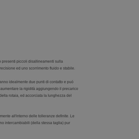
 presenti piccoli disallineamenti sulla
recisione ed uno scorrimento fluido e stabile.
e hanno idealmente due punti di contatto e può
le aumentare la rigidità aggiungendo il precarico
e della rotaia, ed accorciata la lunghezza del
mente all'interno delle tolleranze definite. Le
o intercambiabili (della stessa taglia) pur