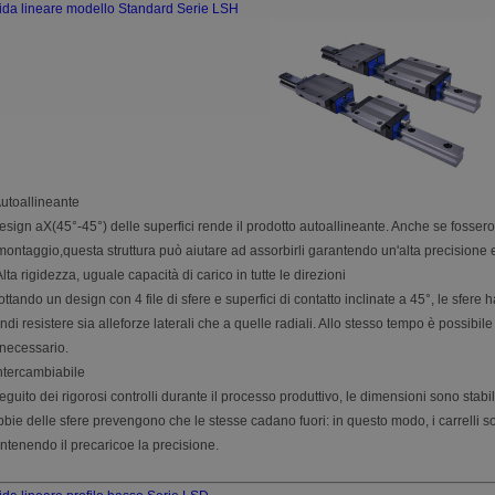
da lineare modello Standard Serie LSH
utoallineante
design aX(45°-45°) delle superfici rende il prodotto autoallineante. Anche se fossero 
montaggio,questa struttura può aiutare ad assorbirli garantendo un'alta precisione e
Alta rigidezza, uguale capacità di carico in tutte le direzioni
ttando un design con 4 file di sfere e superfici di contatto inclinate a 45°, le sfer
ndi resistere sia alleforze laterali che a quelle radiali. Allo stesso tempo è possibi
necessario.
ntercambiabile
eguito dei rigorosi controlli durante il processo produttivo, le dimensioni sono stabil
bie delle sfere prevengono che le stesse cadano fuori: in questo modo, i carrelli so
tenendo il precaricoe la precisione.