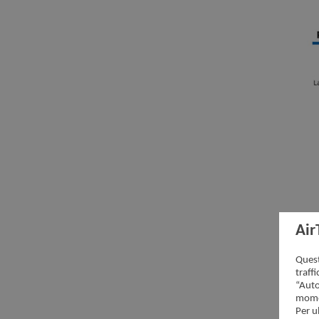
Air
Quest
traff
“Auto
momen
Per u