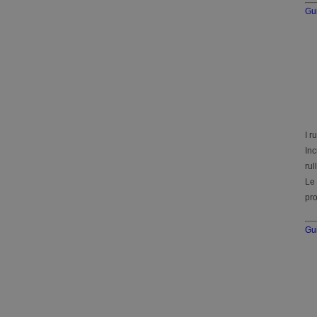
Gui
I r
Inc
rull
Le 
pro
Gui