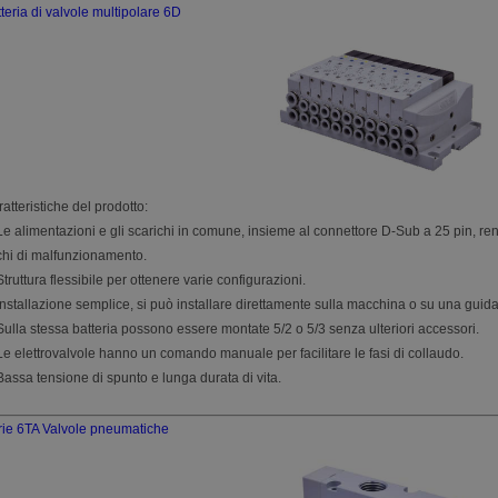
teria di valvole multipolare 6D
atteristiche del prodotto:
Le alimentazioni e gli scarichi in comune, insieme al connettore D-Sub a 25 pin, re
chi di malfunzionamento.
Struttura flessibile per ottenere varie configurazioni.
Installazione semplice, si può installare direttamente sulla macchina o su una guid
Sulla stessa batteria possono essere montate 5/2 o 5/3 senza ulteriori accessori.
Le elettrovalvole hanno un comando manuale per facilitare le fasi di collaudo.
Bassa tensione di spunto e lunga durata di vita.
ie 6TA Valvole pneumatiche