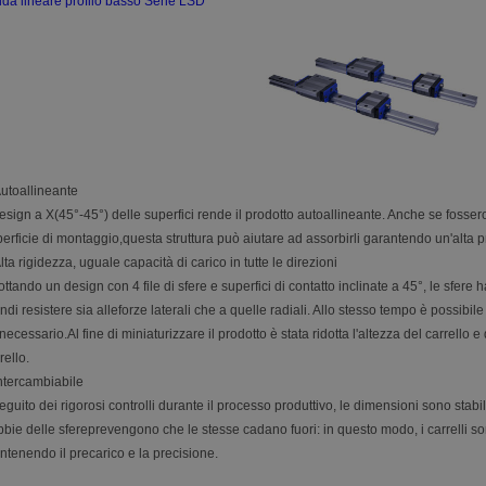
da lineare profilo basso Serie LSD
utoallineante
design a X(45°-45°) delle superfici rende il prodotto autoallineante. Anche se fossero
erficie di montaggio,questa struttura può aiutare ad assorbirli garantendo un'alta p
lta rigidezza, uguale capacità di carico in tutte le direzioni
ttando un design con 4 file di sfere e superfici di contatto inclinate a 45°, le sfer
ndi resistere sia alleforze laterali che a quelle radiali. Allo stesso tempo è possibi
necessario.Al fine di miniaturizzare il prodotto è stata ridotta l'altezza del carrello 
rello.
ntercambiabile
eguito dei rigorosi controlli durante il processo produttivo, le dimensioni sono stabil
bie delle sfereprevengono che le stesse cadano fuori: in questo modo, i carrelli son
tenendo il precarico e la precisione.